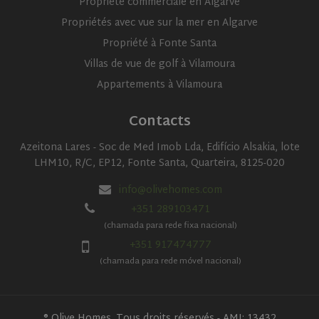
Propriété commerciale en Algarve
Propriétés avec vue sur la mer en Algarve
Propriété à Fonte Santa
Villas de vue de golf à Vilamoura
Appartements à Vilamoura
Contacts
Azeitona Lares - Soc de Med Imob Lda, Edifício Alsakia, lote
LHM10, R/C, EP12, Fonte Santa, Quarteira, 8125-020
info@olivehomes.com
+351 289103471
(chamada para rede fixa nacional)
+351 917474777
(chamada para rede móvel nacional)
® Olive Homes. Tous droits réservés - AMI: 13432