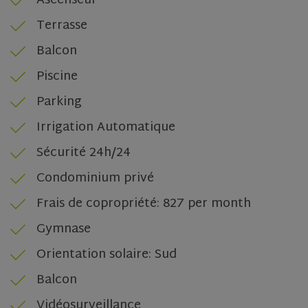
Ascenseur
Terrasse
Balcon
Piscine
CookieScriptConsent
1 month
CookieScript
www.olivehomes.com
Parking
Irrigation Automatique
Sécurité 24h/24
Condominium privé
Frais de copropriété: 827 per month
Gymnase
Orientation solaire: Sud
Balcon
Name
Name
Provider
Provider
Provider
/
/
Domain
/
Domain
Expiration
Expiration
Name
Expiration
Description
Domain
Vidéosurveillance
_cfuvid
__Secure-YNID
.youtube.com
.elfsight.com
5 months
Session
Provider
/