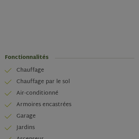
rsa
.roomsketcher.com
Session
Google
Privacy Policy
Fonctionnalités
Chauffage
VISITOR_PRIVACY_METADATA
5 months
YouTube
4 weeks
.youtube.com
Chauffage par le sol
Air-conditionné
Armoires encastrées
Garage
Jardins