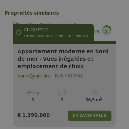
persist
session
Propriétés similaires
state.
CLIQUEZ ICI
ENTREZ DANS NOTRE EXPÉRIENCE VIRTUELLE
Appartement moderne en bord
de mer - Vues inégalées et
emplacement de choix
dans Quarteira
Ref: OH2942
2
3
2
96,5 m
1.390.000
EN SAVOIR PLUS