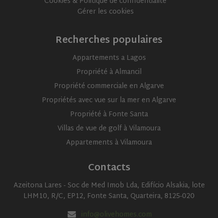
Cookies & Politique de confidentialité
Gérer les cookies
Targeting
Functionality
Unclassified
Strictly necessary cookies allow core website
Recherches populaires
functionality such as user login and account
management. The website cannot be used properly
without strictly necessary cookies.
Appartements a Lagos
Name
Provider
/
Domain
Expiratio
Propriété à Almancil
ASP.NET_SessionId
Session
Microsoft
Propriété commerciale en Algarve
Corporation
www.olivehomes.com
Propriétés avec vue sur la mer en Algarve
Propriété à Fonte Santa
Villas de vue de golf à Vilamoura
Appartements à Vilamoura
Contacts
Azeitona Lares - Soc de Med Imob Lda, Edifício Alsakia, lote
LHM10, R/C, EP12, Fonte Santa, Quarteira, 8125-020
rsa
.roomsketcher.com
Session
Google
info@olivehomes.com
Privacy Policy