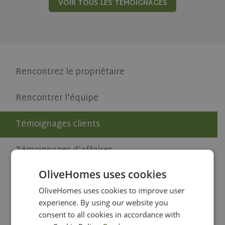
VOIR TOUS LES TÉMOIGNAGES
Rencontrez le propriétaire
Rencontrer l'équipe
Témoignages clients
Témoignages d’affaires
OliveHomes uses cookies
Médias Actualités
OliveHomes uses cookies to improve user
Une carrière chez OliveHomes.com
experience. By using our website you
consent to all cookies in accordance with