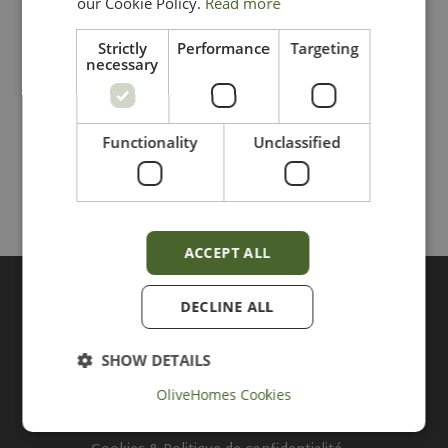
Termes et conditions
our Cookie Policy.
Read more
Strictly
Performance
Targeting
Notre politique de confidentialité
necessary
Informations en vedette
Functionality
Unclassified
Recherches populaires
ACCEPT ALL
Météo actuelle
DECLINE ALL
SHOW DETAILS
OliveHomes Cookies
Strictly necessary
Performance