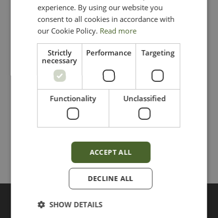
experience. By using our website you
Médias Actualités
consent to all cookies in accordance with
our Cookie Policy.
Read more
Une carrière chez OliveHomes.com
Strictly
Performance
Targeting
Termes et conditions
necessary
Notre politique de confidentialité
Functionality
Unclassified
Informations en vedette
ACCEPT ALL
Recherches populaires
DECLINE ALL
Météo actuelle
SHOW DETAILS